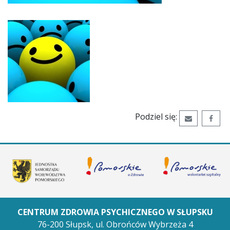
Podziel się:
Wyślij ema
Udos
CENTRUM ZDROWIA PSYCHICZNEGO W SŁUPSKU
76-200 Słupsk,
ul. Obrońców Wybrzeża 4