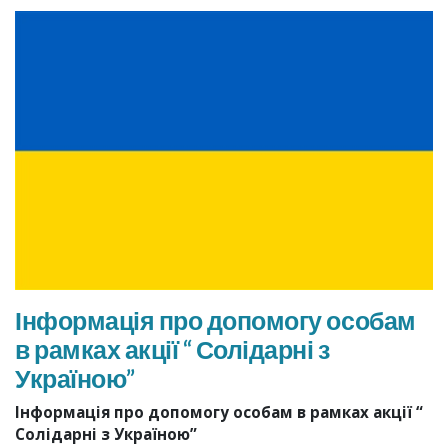
Інформація про допомогу особам
в рамках акції “ Солідарні з
Україною”
Інформація про допомогу особам в рамках акції “
Солідарні з Україною”