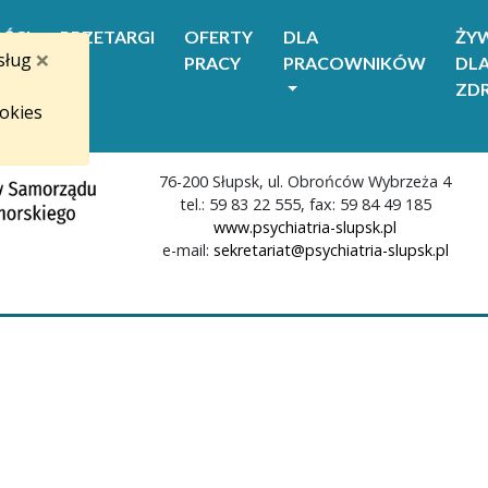
ŚCI
PRZETARGI
OFERTY
DLA
ŻYW
×
sług
PRACY
PRACOWNIKÓW
DL
ZD
okies
76-200 Słupsk, ul. Obrońców Wybrzeża 4
tel.: 59 83 22 555, fax: 59 84 49 185
www.psychiatria-slupsk.pl
e-mail:
sekretariat@psychiatria-slupsk.pl