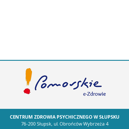
CENTRUM ZDROWIA PSYCHICZNEGO W SŁUPSKU
76-200 Słupsk,
ul. Obrońców Wybrzeża 4