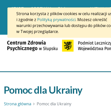
Przejdź do treści
START
ODDZIAŁY
DLA
AKTUALNO
Strona korzysta z plików cookies w celu realizacji u
i
PACJENTÓW
i zgodnie z
Polityką prywatności
. Możesz określić
PORADNIE
warunki przechowywania lub dostępu do plików co
w Twojej przeglądarce.
Pomoc dla Ukrainy
Strona główna
Pomoc dla Ukrainy