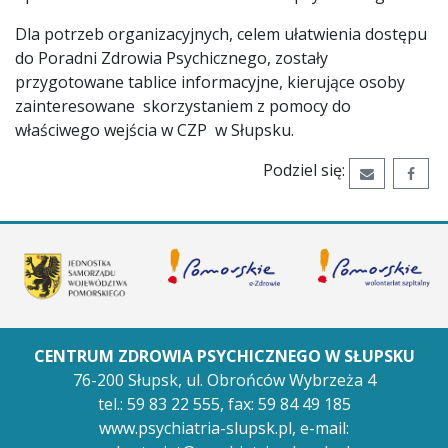
Dla potrzeb organizacyjnych, celem ułatwienia dostępu
do Poradni Zdrowia Psychicznego, zostały
przygotowane tablice informacyjne, kierujące osoby
zainteresowane skorzystaniem z pomocy do
właściwego wejścia w CZP w Słupsku.
Podziel się:
Wyślij ema
Udos
CENTRUM ZDROWIA PSYCHICZNEGO W SŁUPSKU
76-200 Słupsk,
ul. Obrońców Wybrzeża 4
tel.:
59 83 22 555
,
fax: 59 84 49 185
www.psychiatria-slupsk.pl
, e-mail: