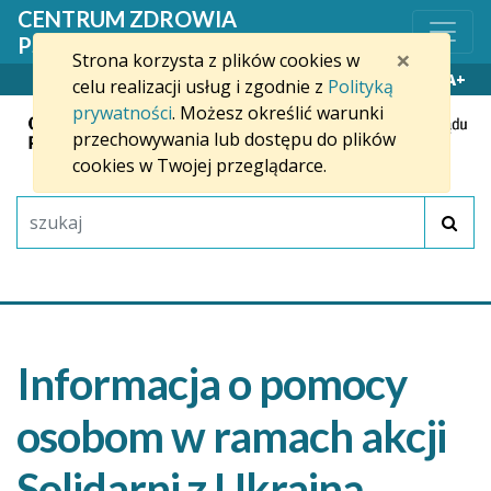
Przejdź do treści
CENTRUM ZDROWIA
PSYCHICZNEGO W SŁUPSKU
×
Strona korzysta z plików cookies w
WYSOKI KONTRAST
A-
A+
celu realizacji usług i zgodnie z
Polityką
prywatności
. Możesz określić warunki
przechowywania lub dostępu do plików
cookies w Twojej przeglądarce.
Informacja o pomocy
osobom w ramach akcji
Solidarni z Ukrainą