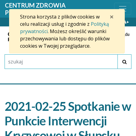
Przejdź do treści
CENTRUM ZDROWIA
PSYCHICZNEGO W SŁUPSKU
×
Strona korzysta z plików cookies w
WYSOKI KONTRAST
A-
A+
celu realizacji usług i zgodnie z
Polityką
prywatności
. Możesz określić warunki
przechowywania lub dostępu do plików
cookies w Twojej przeglądarce.
2021-02-25 Spotkanie w
Punkcie Interwencji
Kryzysowej w Słupsku