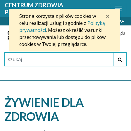
Przejdź do treści
CENTRUM ZDROWIA
PSYCHICZNEGO W SŁUPSKU
×
Strona korzysta z plików cookies w
WYSOKI KONTRAST
A-
A+
celu realizacji usług i zgodnie z
Polityką
prywatności
. Możesz określić warunki
przechowywania lub dostępu do plików
cookies w Twojej przeglądarce.
ŻYWIENIE DLA
ZDROWIA